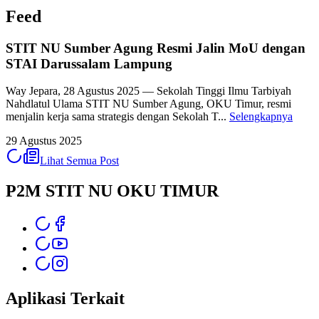
Feed
STIT NU Sumber Agung Resmi Jalin MoU dengan
STAI Darussalam Lampung
Way Jepara, 28 Agustus 2025 — Sekolah Tinggi Ilmu Tarbiyah
Nahdlatul Ulama STIT NU Sumber Agung, OKU Timur, resmi
menjalin kerja sama strategis dengan Sekolah T...
Selengkapnya
29 Agustus 2025
Lihat Semua Post
P2M STIT NU OKU TIMUR
Aplikasi Terkait